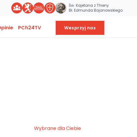
Św. Kajetana z Thieny
Bł. Edmunda Bojanowskiego
pinie
PCh24TV
Wesprzyj nas
Wybrane dla Ciebie