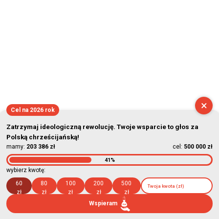
×
Cel na 2026 rok
Zatrzymaj ideologiczną rewolucję. Twoje wsparcie to głos za
Polską chrześcijańską!
mamy:
203 386 zł
cel:
500 000 zł
41%
wybierz kwotę:
60
80
100
200
500
zł
zł
zł
zł
zł
Wspieram