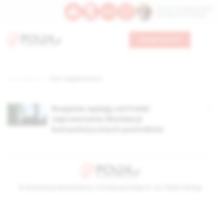
Św. Hormizdasa, papieża
Bł. Oktawiana, biskupa
Wesprzyj nas
Strona główna
TAG: rosyjska Duma
Rosjanie żądają od Polski
zaprzestania likwidacji
komunistycznych pomników
© Stowarzyszenie Kultury Chrześcijańskiej im. ks. Piotra Skargi
2026-08-06 15:00:30