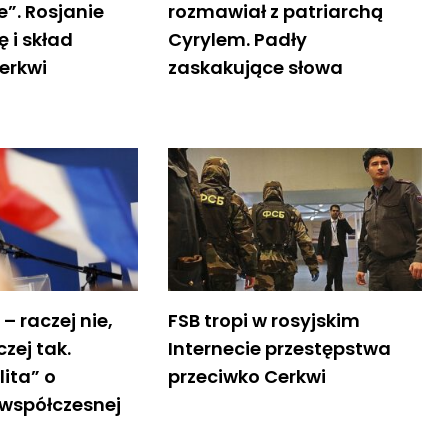
e”. Rosjanie
rozmawiał z patriarchą
ę i skład
Cyrylem. Padły
erkwi
zaskakujące słowa
 raczej nie,
FSB tropi w rosyjskim
zej tak.
Internecie przestępstwa
ita” o
przeciwko Cerkwi
 współczesnej