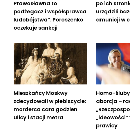
Prawosławna to
po ich stroni
podżegacz i współsprawca
urządzili baz
ludobójstwa”. Poroszenko
amunicji w c
oczekuje sankcji
Mieszkańcy Moskwy
Homo-śluby –
zdecydowali w plebiscycie:
aborcja – rac
morderca cara godzien
„Rzeczpospol
ulicy i stacji metra
„ideowości”
prawicy