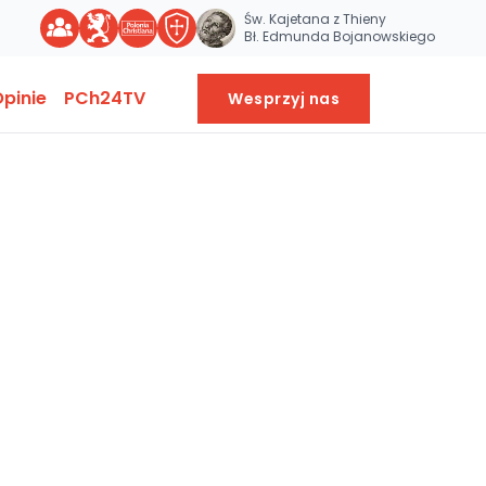
Św. Kajetana z Thieny
Bł. Edmunda Bojanowskiego
pinie
PCh24TV
Wesprzyj nas