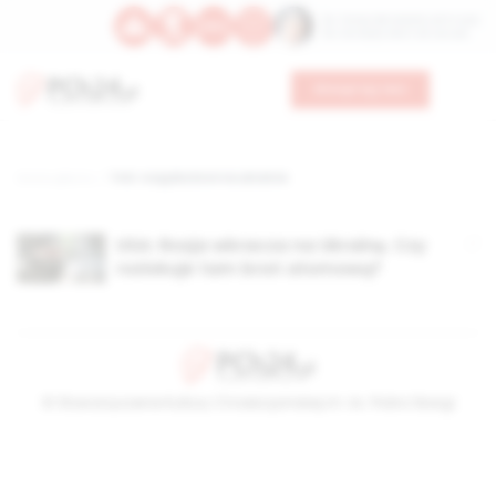
Św. Teresy Benedykty od Krzyża
Św. Kandydy Marii od Jezusa
Wesprzyj nas
Strona główna
TAG: rosyjska broń na ukrainie
USA: Rosja wkracza na Ukrainę. Czy
rozlokuje tam broń atomową?
© Stowarzyszenie Kultury Chrześcijańskiej im. ks. Piotra Skargi
2026-08-09 12:23:32