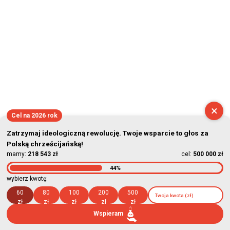
×
Cel na 2026 rok
Zatrzymaj ideologiczną rewolucję. Twoje wsparcie to głos za
Polską chrześcijańską!
mamy:
218 543 zł
cel:
500 000 zł
44%
wybierz kwotę:
60
80
100
200
500
zł
zł
zł
zł
zł
Wspieram