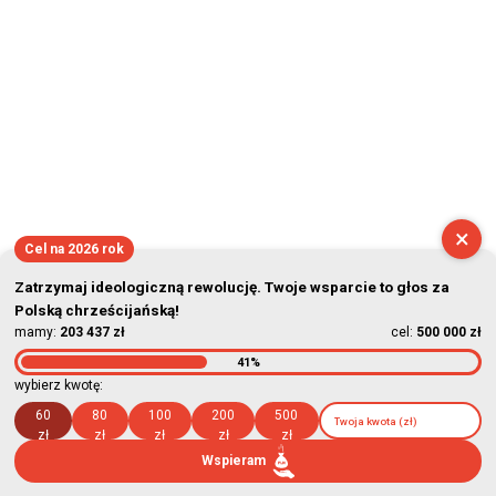
×
Cel na 2026 rok
Zatrzymaj ideologiczną rewolucję. Twoje wsparcie to głos za
Polską chrześcijańską!
mamy:
203 437 zł
cel:
500 000 zł
41%
wybierz kwotę:
60
80
100
200
500
zł
zł
zł
zł
zł
Wspieram