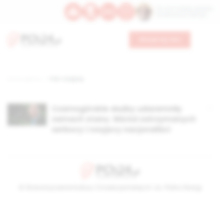
Św. Hormizdasa, papieża
Bł. Oktawiana, biskupa
Wesprzyj nas
Strona główna
TAG: rosyjscy
Czarnogórskie służby udaremniły
zamach stanu. Wśród zatrzymanych
serbscy i rosyjscy nacjonaliści
© Stowarzyszenie Kultury Chrześcijańskiej im. ks. Piotra Skargi
2026-08-06 22:50:47