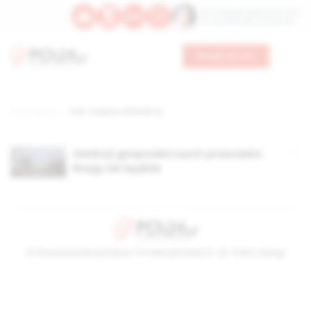
Św. Teresy Benedykty od Krzyża
Św. Kandydy Marii od Jezusa
Wesprzyj nas
Strona główna
TAG: rosyjscy miliarderzy,
Sankcji gospodarczych przeciwko
Rosję nie będzie
© Stowarzyszenie Kultury Chrześcijańskiej im. ks. Piotra Skargi
2026-08-09 00:38:20