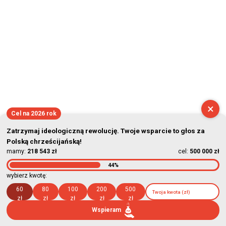
×
Cel na 2026 rok
Zatrzymaj ideologiczną rewolucję. Twoje wsparcie to głos za
Polską chrześcijańską!
mamy:
218 543 zł
cel:
500 000 zł
44%
wybierz kwotę:
60
80
100
200
500
zł
zł
zł
zł
zł
Wspieram