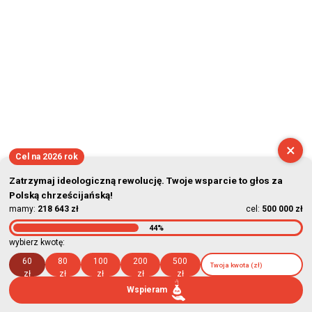
×
Cel na 2026 rok
Zatrzymaj ideologiczną rewolucję. Twoje wsparcie to głos za
Polską chrześcijańską!
mamy:
218 643 zł
cel:
500 000 zł
44%
wybierz kwotę:
60
80
100
200
500
zł
zł
zł
zł
zł
Wspieram