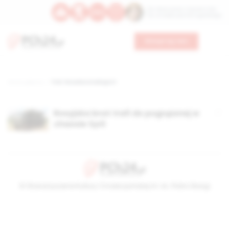
Św. Wawrzyńca, męczennika
Św. Amadeusza Portugalskiego
Wesprzyj nas
Strona główna
TAG: Rosoboroneksport
Rosyjska broń trafi do pogrążonej w
chaosie Syrii
© Stowarzyszenie Kultury Chrześcijańskiej im. ks. Piotra Skargi
2026-08-10 07:55:32