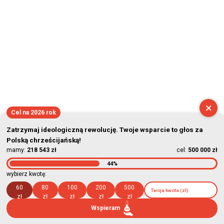
×
Cel na 2026 rok
Zatrzymaj ideologiczną rewolucję. Twoje wsparcie to głos za
Polską chrześcijańską!
mamy:
218 543 zł
cel:
500 000 zł
44%
wybierz kwotę:
60
80
100
200
500
zł
zł
zł
zł
zł
Wspieram