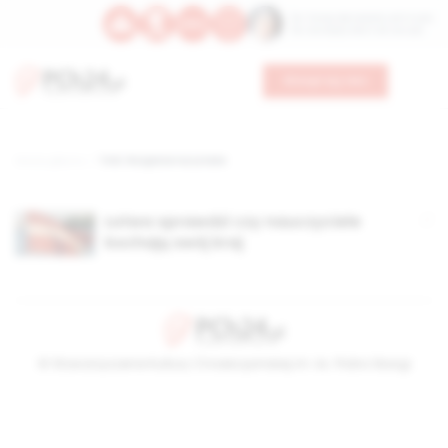
Św. Teresy Benedykty od Krzyża
Św. Kandydy Marii od Jezusa
Wesprzyj nas
Strona główna
TAG: Rosjanie na Łotwie
Łotwa sprawdzi czy nauczyciele
kochają swój kraj
© Stowarzyszenie Kultury Chrześcijańskiej im. ks. Piotra Skargi
2026-08-09 06:12:10