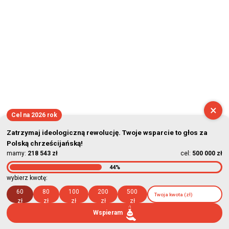
×
Cel na 2026 rok
Zatrzymaj ideologiczną rewolucję. Twoje wsparcie to głos za
Polską chrześcijańską!
mamy:
218 543 zł
cel:
500 000 zł
44%
wybierz kwotę:
60
80
100
200
500
zł
zł
zł
zł
zł
Wspieram