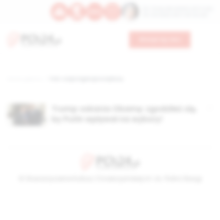
Św. Teresy Benedykty od Krzyża
Św. Kandydy Marii od Jezusa
Wesprzyj nas
Strona główna
TAG: rosja ingeruje w wybory
Trump oskarża Obamę: zgodziłeś się,
by Putin wpływał na wybory!
© Stowarzyszenie Kultury Chrześcijańskiej im. ks. Piotra Skargi
2026-08-09 03:05:00