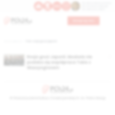
Św. Dominika Guzmana
Św. Emiliana, biskupa
Św. Zefiryna z Malii
Wesprzyj nas
Strona główna
TAG: rosja grozi japonii
Rosja grozi Japonii. Moskwie nie
podoba się współpraca Tokio z
Waszyngtonem
© Stowarzyszenie Kultury Chrześcijańskiej im. ks. Piotra Skargi
2026-08-08 17:55:23