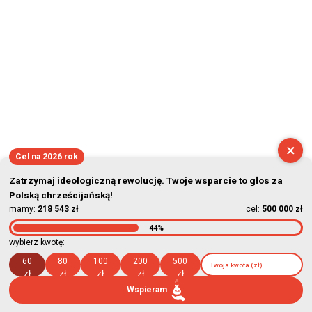
×
Cel na 2026 rok
Zatrzymaj ideologiczną rewolucję. Twoje wsparcie to głos za
Polską chrześcijańską!
mamy:
218 543 zł
cel:
500 000 zł
44%
wybierz kwotę:
60
80
100
200
500
zł
zł
zł
zł
zł
Wspieram