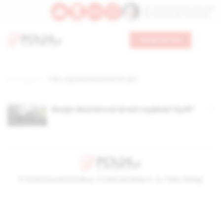
Św. Teresy Benedykty od Krzyża
Św. Kandydy Marii od Jezusa
Wesprzyj nas
Strona główna
TAG: rosja dostarcza broń do syrii
Rosja dostarcza broni rządowi Syrii?
© Stowarzyszenie Kultury Chrześcijańskiej im. ks. Piotra Skargi
2026-08-09 06:11:14