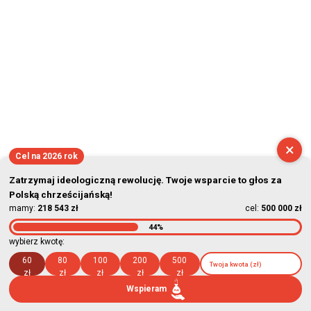
×
Cel na 2026 rok
Zatrzymaj ideologiczną rewolucję. Twoje wsparcie to głos za
Polską chrześcijańską!
mamy:
218 543 zł
cel:
500 000 zł
44%
wybierz kwotę:
60
80
100
200
500
zł
zł
zł
zł
zł
Wspieram