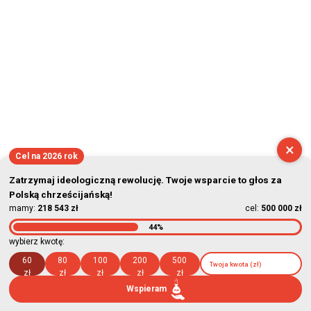
×
Cel na 2026 rok
Zatrzymaj ideologiczną rewolucję. Twoje wsparcie to głos za
Polską chrześcijańską!
mamy:
218 543 zł
cel:
500 000 zł
44%
wybierz kwotę:
60
80
100
200
500
zł
zł
zł
zł
zł
Wspieram