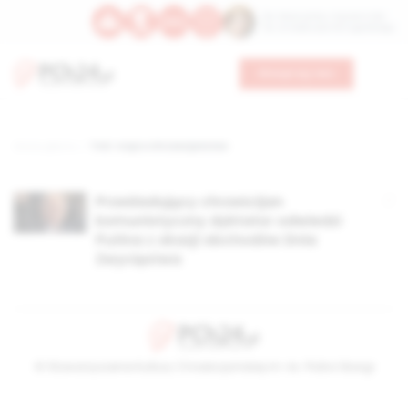
Św. Wawrzyńca, męczennika
Św. Amadeusza Portugalskiego
Wesprzyj nas
Strona główna
TAG: rosja a chrześcijaństwo
Prześladujący chrześcijan
komunistyczny dyktator odwiedzi
Putina z okazji obchodów Dnia
Zwycięstwa
© Stowarzyszenie Kultury Chrześcijańskiej im. ks. Piotra Skargi
2026-08-10 05:18:31