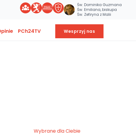
Św. Dominika Guzmana
Św. Emiliana, biskupa
Św. Zefiryna z Malii
pinie
PCh24TV
Wesprzyj nas
Wybrane dla Ciebie