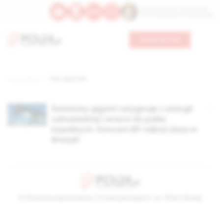
Św. Wawrzyńca, męczennika
Św. Amadeusza Portugalskiego
Wesprzyj nas
Strona główna
TAG: ropa naft
Światowy gigant rezygnuje z energii
odnawialnej i wraca do paliw
kopalnych. Koncern BP odkrył złoża w
Brazylii
© Stowarzyszenie Kultury Chrześcijańskiej im. ks. Piotra Skargi
2026-08-10 07:48:14