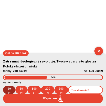
×
Cel na 2026 rok
Zatrzymaj ideologiczną rewolucję. Twoje wsparcie to głos za
Polską chrześcijańską!
mamy:
218 643 zł
cel:
500 000 zł
44%
wybierz kwotę:
60
80
100
200
500
zł
zł
zł
zł
zł
Wspieram