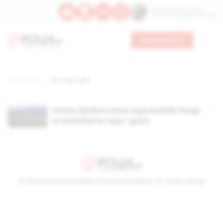
Św. Kajetana z Thieny
Bł. Edmunda Bojanowskiego
Wesprzyj nas
Strona główna
TAG: ropa i gaz
Stany Zjednoczone wyprzedziły Rosję
w wydobyciu ropy i gazu
© Stowarzyszenie Kultury Chrześcijańskiej im. ks. Piotra Skargi
2026-08-07 07:26:53