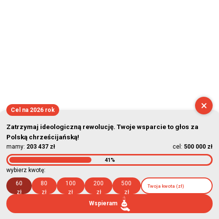
×
Cel na 2026 rok
Zatrzymaj ideologiczną rewolucję. Twoje wsparcie to głos za
Polską chrześcijańską!
mamy:
203 437 zł
cel:
500 000 zł
41%
wybierz kwotę:
60
80
100
200
500
zł
zł
zł
zł
zł
Wspieram