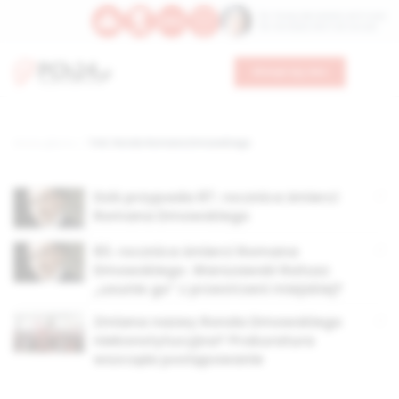
Św. Teresy Benedykty od Krzyża
Św. Kandydy Marii od Jezusa
Wesprzyj nas
Strona główna
TAG: Rondo Romana Dmowskiego
Dziś przypada 87. rocznica śmierci
Romana Dmowskiego
83. rocznica śmierci Romana
Dmowskiego. Warszawski Ratusz
„usunie go” z przestrzeni miejskiej?
Zmiana nazwy Ronda Dmowskiego
niekonstytucyjna? Prokuratura
wszczęła postępowanie