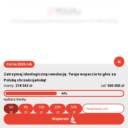
© Stowarzyszenie Kultury Chrześcijańskiej im. ks. Piotra Skargi
2026-08-09 08:30:39
×
Cel na 2026 rok
Zatrzymaj ideologiczną rewolucję. Twoje wsparcie to głos za
Polską chrześcijańską!
mamy:
218 543 zł
cel:
500 000 zł
44%
wybierz kwotę:
60
80
100
200
500
zł
zł
zł
zł
zł
Wspieram