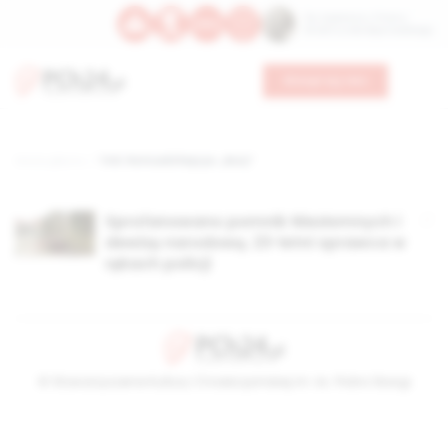
Św. Kajetana z Thieny
Bł. Edmunda Bojanowskiego
Wesprzyj nas
Strona główna
TAG: Romuald Rajs ps. „Bury”
Sprofanowano pomnik Niezłomnych i
dewizę narodową. 23-letni sprawca w
rękach policji
© Stowarzyszenie Kultury Chrześcijańskiej im. ks. Piotra Skargi
2026-08-07 08:57:38