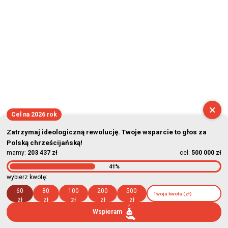
×
Cel na 2026 rok
Zatrzymaj ideologiczną rewolucję. Twoje wsparcie to głos za
Polską chrześcijańską!
mamy:
203 437 zł
cel:
500 000 zł
41%
wybierz kwotę:
60
80
100
200
500
zł
zł
zł
zł
zł
Wspieram