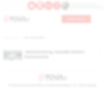
Św. Kajetana z Thieny
Bł. Edmunda Bojanowskiego
Wesprzyj nas
Strona główna
TAG: romanowie
Jekaterynburg: świadek śmierci
Romanowów
© Stowarzyszenie Kultury Chrześcijańskiej im. ks. Piotra Skargi
2026-08-07 17:48:38