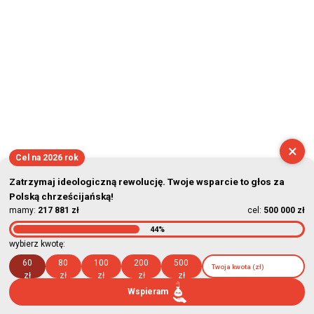
×
Cel na 2026 rok
Zatrzymaj ideologiczną rewolucję. Twoje wsparcie to głos za
Polską chrześcijańską!
mamy:
217 881 zł
cel:
500 000 zł
44%
wybierz kwotę:
60
80
100
200
500
zł
zł
zł
zł
zł
Wspieram