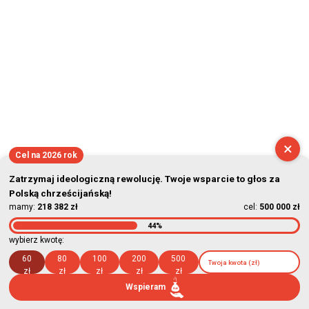
×
Cel na 2026 rok
Zatrzymaj ideologiczną rewolucję. Twoje wsparcie to głos za
Polską chrześcijańską!
mamy:
218 382 zł
cel:
500 000 zł
44%
wybierz kwotę:
60
80
100
200
500
zł
zł
zł
zł
zł
Wspieram