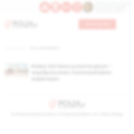
Św. Dominika Guzmana
Św. Emiliana, biskupa
Św. Zefiryna z Malii
Wesprzyj nas
Strona główna
TAG: romankiewcz
Radny SLD kłamcą lustracyjnym –
współpracował z kontrwywiadem
wojskowym
© Stowarzyszenie Kultury Chrześcijańskiej im. ks. Piotra Skargi
2026-08-08 03:42:06