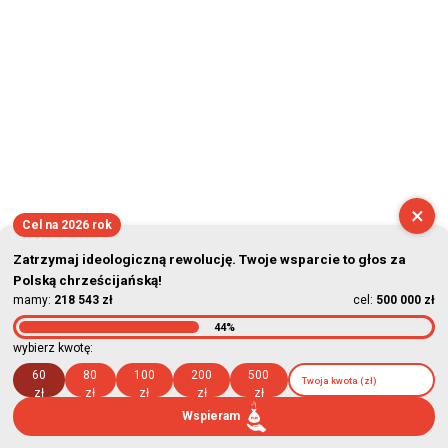
2026-08-09 03:12:19
×
Cel na 2026 rok
Zatrzymaj ideologiczną rewolucję. Twoje wsparcie to głos za
Polską chrześcijańską!
mamy:
218 543 zł
cel:
500 000 zł
44%
wybierz kwotę:
60
80
100
200
500
zł
zł
zł
zł
zł
Wspieram