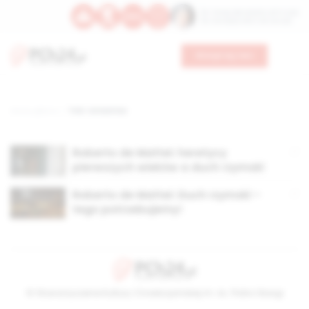
Św. Teresy Benedykty od Krzyża
Św. Kandydy Marii od Jezusa
Wesprzyj nas
Strona główna
TAG: romanitas
Roberto de Mattei: heretycy
pierwszych wieków a duch rzymski
Roberto de Mattei: Duch rzymski –
tego potrzebujemy!
© Stowarzyszenie Kultury Chrześcijańskiej im. ks. Piotra Skargi