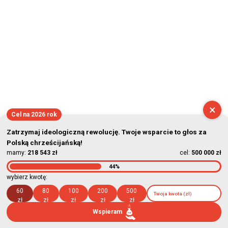
×
Cel na 2026 rok
Zatrzymaj ideologiczną rewolucję. Twoje wsparcie to głos za
Polską chrześcijańską!
mamy:
218 543 zł
cel:
500 000 zł
44%
wybierz kwotę:
60
80
100
200
500
zł
zł
zł
zł
zł
Wspieram