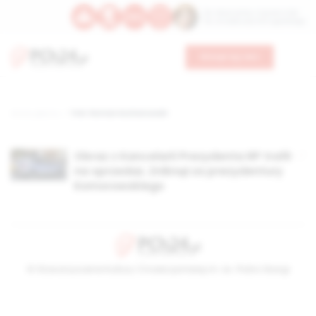
Św. Wawrzyńca, męczennika
Św. Amadeusza Portugalskiego
Wesprzyj nas
Strona główna
TAG: Roman Kochanowski
Obraz z Kancelarii Prezydenta RP trafił
na sprzedaż. Zniknął za prezydentury
Komorowskiego
© Stowarzyszenie Kultury Chrześcijańskiej im. ks. Piotra Skargi
2026-08-10 05:06:01