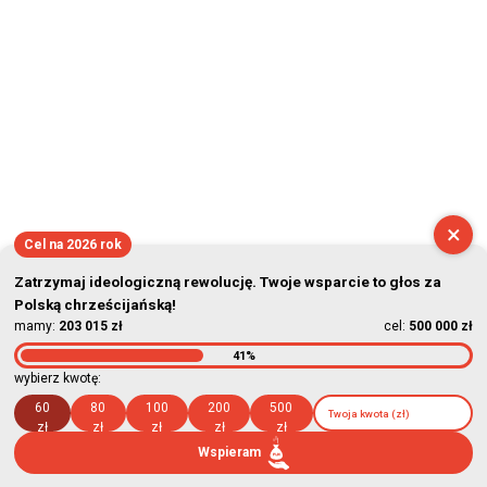
×
Cel na 2026 rok
Zatrzymaj ideologiczną rewolucję. Twoje wsparcie to głos za
Polską chrześcijańską!
mamy:
203 015 zł
cel:
500 000 zł
41%
wybierz kwotę:
60
80
100
200
500
zł
zł
zł
zł
zł
Wspieram