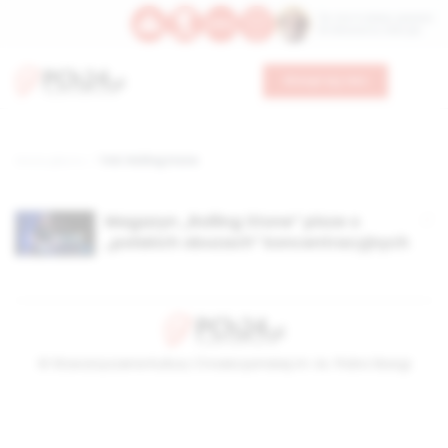
Św. Hormizdasa, papieża
Bł. Oktawiana, biskupa
Wesprzyj nas
Strona główna
TAG: Rolling Stone
Magazyn „Rolling Stone” pisze o
„polskich obozach” koncentracyjnych
© Stowarzyszenie Kultury Chrześcijańskiej im. ks. Piotra Skargi
2026-08-06 01:18:21