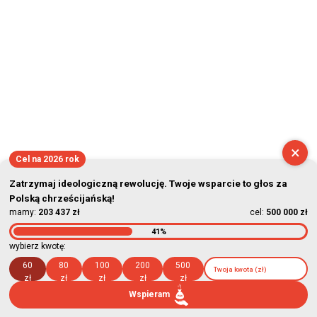
×
Cel na 2026 rok
Zatrzymaj ideologiczną rewolucję. Twoje wsparcie to głos za
Polską chrześcijańską!
mamy:
203 437 zł
cel:
500 000 zł
41%
wybierz kwotę:
60
80
100
200
500
zł
zł
zł
zł
zł
Wspieram