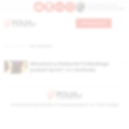
Św. Kajetana z Thieny
Bł. Edmunda Bojanowskiego
Wesprzyj nas
Strona główna
TAG: rokowisko
Mieszkańcy Radzynia Podlaskiego
pozbyli się KAT-a z festiwalu
© Stowarzyszenie Kultury Chrześcijańskiej im. ks. Piotra Skargi
2026-08-07 08:57:16