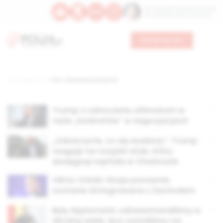
Św. Teresy Benedykty od Krzyża
Św. Kandydy Marii od Jezusa
Wesprzyj nas
Strona główna
TAG: rokowania pokojowe
Trump o odroczeniu ultimatum w
razie „konkretów” w negocjacjach
„Zobaczycie, co się wydarzy”. Trump
reaguje na rosyjski atak, który
dosięgnął szpitala w Charkowie
Viktor Orbán: Rosja ponownie
zostanie zintegrowana z Zachodem
Były dyplomata: zainwestowaliśmy w
Ukrainę wiele, lecz zostaliśmy na