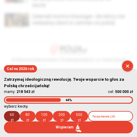
aucie
Zełenski kontra Kissinger. Ukraińcy nie
oddadzą ziemi w zamian za pokój
© Stowarzyszenie Kultury Chrześcijańskiej im. ks. Piotra Skargi
×
Cel na 2026 rok
2026-08-09 08:32:16
Zatrzymaj ideologiczną rewolucję. Twoje wsparcie to głos za
Polską chrześcijańską!
mamy:
218 543 zł
cel:
500 000 zł
44%
wybierz kwotę:
60
80
100
200
500
zł
zł
zł
zł
zł
Wspieram