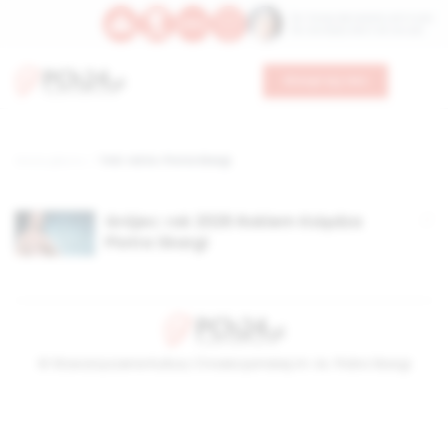
Św. Teresy Benedykty od Krzyża
Św. Kandydy Marii od Jezusa
Wesprzyj nas
Strona główna
TAG: rok ks. Piotra Skargi
Grójec: rok 2026 Rokiem Księdza
Piotra Skargi
© Stowarzyszenie Kultury Chrześcijańskiej im. ks. Piotra Skargi
2026-08-09 10:58:38