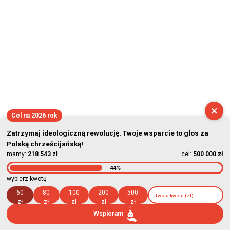
×
Cel na 2026 rok
Zatrzymaj ideologiczną rewolucję. Twoje wsparcie to głos za
Polską chrześcijańską!
mamy:
218 543 zł
cel:
500 000 zł
44%
wybierz kwotę:
60
80
100
200
500
zł
zł
zł
zł
zł
Wspieram