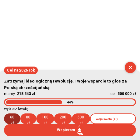
×
Cel na 2026 rok
Zatrzymaj ideologiczną rewolucję. Twoje wsparcie to głos za
Polską chrześcijańską!
mamy:
218 543 zł
cel:
500 000 zł
44%
wybierz kwotę:
60
80
100
200
500
zł
zł
zł
zł
zł
Wspieram