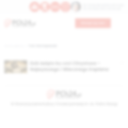
Św. Teresy Benedykty od Krzyża
Św. Kandydy Marii od Jezusa
Wesprzyj nas
Strona główna
TAG: Rok Kapłański
Dziś święto ku czci Chrystusa –
Najwyższego i Wiecznego Kapłana
© Stowarzyszenie Kultury Chrześcijańskiej im. ks. Piotra Skargi
2026-08-09 11:19:52