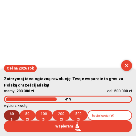
×
Cel na 2026 rok
Zatrzymaj ideologiczną rewolucję. Twoje wsparcie to głos za
Polską chrześcijańską!
mamy:
203 386 zł
cel:
500 000 zł
41%
wybierz kwotę:
60
80
100
200
500
zł
zł
zł
zł
zł
Wspieram