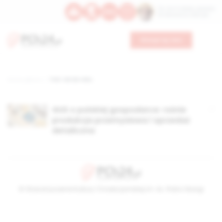
Św. Hormizdasa, papieża
Bł. Oktawiana, biskupa
Wesprzyj nas
Strona główna
TAG: rok do roku
GUS o polskiej gospodarce: rośnie
produkcja przemysłowa i sprzedaż
detaliczna
© Stowarzyszenie Kultury Chrześcijańskiej im. ks. Piotra Skargi
2026-08-06 14:18:42