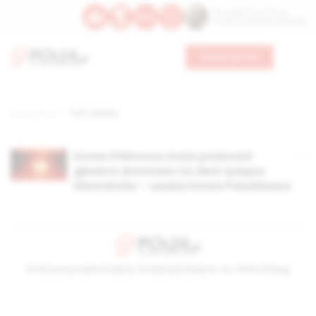
Św. Kajetana z Thieny
Bł. Edmunda Bojanowskiego
Wesprzyj nas
Strona główna
TAG: rodong
Korea Północna może przenosić
głowice atomowe na dwa tysiące
kilometrów – uważa Korea Południowa
© Stowarzyszenie Kultury Chrześcijańskiej im. ks. Piotra Skargi
2026-08-07 09:43:32