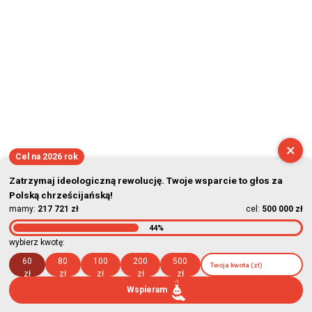
×
Cel na 2026 rok
Zatrzymaj ideologiczną rewolucję. Twoje wsparcie to głos za
Polską chrześcijańską!
mamy:
217 721 zł
cel:
500 000 zł
44%
wybierz kwotę:
60
80
100
200
500
zł
zł
zł
zł
zł
Wspieram