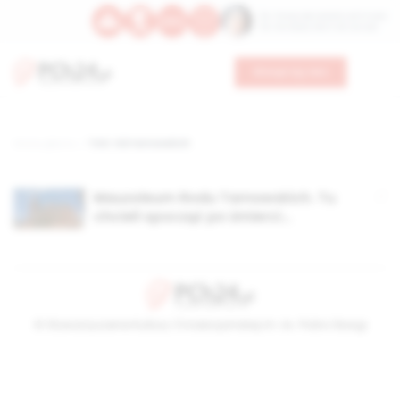
Św. Teresy Benedykty od Krzyża
Św. Kandydy Marii od Jezusa
Wesprzyj nas
Strona główna
TAG: ród tarnowskich
Mauzoleum Rodu Tarnowskich. Tu
chcieli spocząć po śmierci…
© Stowarzyszenie Kultury Chrześcijańskiej im. ks. Piotra Skargi
2026-08-09 12:54:04