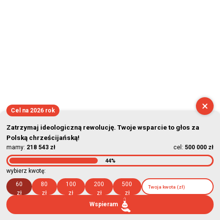
×
Cel na 2026 rok
Zatrzymaj ideologiczną rewolucję. Twoje wsparcie to głos za
Polską chrześcijańską!
mamy:
218 543 zł
cel:
500 000 zł
44%
wybierz kwotę:
60
80
100
200
500
zł
zł
zł
zł
zł
Wspieram