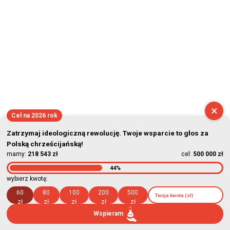
×
Cel na 2026 rok
Zatrzymaj ideologiczną rewolucję. Twoje wsparcie to głos za
Polską chrześcijańską!
mamy:
218 543 zł
cel:
500 000 zł
44%
wybierz kwotę:
60
80
100
200
500
zł
zł
zł
zł
zł
Wspieram