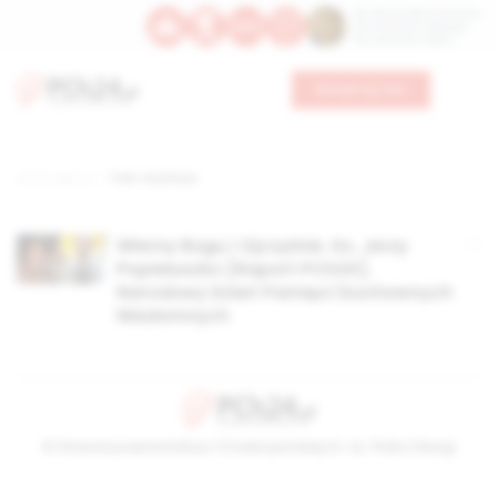
Św. Dominika Guzmana
Św. Emiliana, biskupa
Św. Zefiryna z Malii
Wesprzyj nas
Strona główna
TAG: rocznoca
Wierny Bogu i Ojczyźnie. Ks. Jerzy
Popiełuszko [Raport PCh24].
Narodowy Dzień Pamięci Duchownych
Niezłomnych
© Stowarzyszenie Kultury Chrześcijańskiej im. ks. Piotra Skargi
2026-08-08 09:53:25