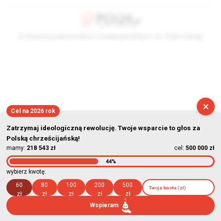
© Stowarzyszenie Kultury Chrześcijańskiej im. ks. Piotra Skargi
2026-08-09 10:40:08
×
Cel na 2026 rok
Zatrzymaj ideologiczną rewolucję. Twoje wsparcie to głos za
Polską chrześcijańską!
mamy:
218 543 zł
cel:
500 000 zł
44%
wybierz kwotę:
60
80
100
200
500
zł
zł
zł
zł
zł
Wspieram