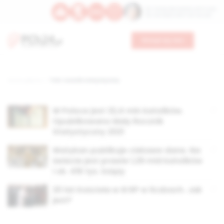
Św. Teresy Benedykty od Krzyża
Św. Kandydy Marii od Jezusa
Wesprzyj nas
Strona główna
TAG: rocznik statystyczny
W Polsce jest 32,4 mln katolików.
Opublikowano Mały Rocznik
Statystyczny 2021
Watykan publikuje ciekawe dane. Na
świecie jest prawie 1,29 mld katolików
i ok. 416 tys. księży
20 lat Kościoła w III RP w liczbach. Jak
jest?