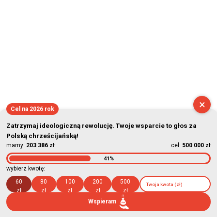
×
Cel na 2026 rok
Zatrzymaj ideologiczną rewolucję. Twoje wsparcie to głos za
Polską chrześcijańską!
mamy:
203 386 zł
cel:
500 000 zł
41%
wybierz kwotę:
60
80
100
200
500
zł
zł
zł
zł
zł
Wspieram