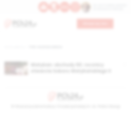
Św. Hormizdasa, papieża
Bł. Oktawiana, biskupa
Wesprzyj nas
Strona główna
TAG: rocznica soboru
Watykan: obchody 60. rocznicy
otwarcia Soboru Watykańskiego II
© Stowarzyszenie Kultury Chrześcijańskiej im. ks. Piotra Skargi
2026-08-06 14:02:10