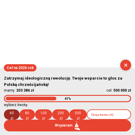
×
Cel na 2026 rok
Zatrzymaj ideologiczną rewolucję. Twoje wsparcie to głos za
Polską chrześcijańską!
mamy:
203 386 zł
cel:
500 000 zł
41%
wybierz kwotę:
60
80
100
200
500
zł
zł
zł
zł
zł
Wspieram