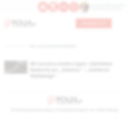
Św. Hormizdasa, papieża
Bł. Oktawiana, biskupa
Wesprzyj nas
Strona główna
TAG: rocznica śmierci badochy
66 rocznica śmierci ppor. Zdzisława
Badochy ps. „Żelazny” – „Żołnierza
Wyklętego”
© Stowarzyszenie Kultury Chrześcijańskiej im. ks. Piotra Skargi
2026-08-06 17:07:02