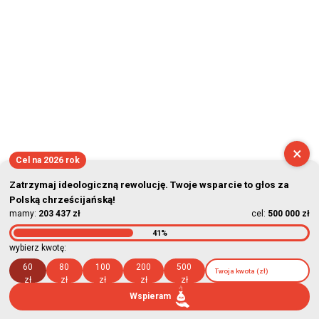
×
Cel na 2026 rok
Zatrzymaj ideologiczną rewolucję. Twoje wsparcie to głos za
Polską chrześcijańską!
mamy:
203 437 zł
cel:
500 000 zł
41%
wybierz kwotę:
60
80
100
200
500
zł
zł
zł
zł
zł
Wspieram