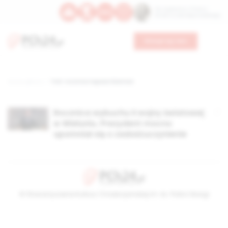
Św. Kajetana z Thieny
Bł. Edmunda Bojanowskiego
Wesprzyj nas
Strona główna
TAG: rocznica napaści Niemiec
Rocznica wybuchu II wojny światowej
w Wieluniu. Prezydent mocno
upomniał się o zadośćuczynienie
© Stowarzyszenie Kultury Chrześcijańskiej im. ks. Piotra Skargi
2026-08-07 09:24:05