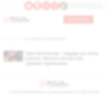
Św. Wawrzyńca, męczennika
Św. Amadeusza Portugalskiego
Wesprzyj nas
Strona główna
TAG: robienie z Polaków idiotów
Sejm nie próżnuje – sięgając po naszą
wolność. Wkrótce obrady nad…
zakazem fajerwerków
© Stowarzyszenie Kultury Chrześcijańskiej im. ks. Piotra Skargi
2026-08-10 19:32:00