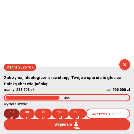
×
Cel na 2026 rok
Zatrzymaj ideologiczną rewolucję. Twoje wsparcie to głos za
Polską chrześcijańską!
mamy:
218 703 zł
cel:
500 000 zł
44%
wybierz kwotę:
60
80
100
200
500
zł
zł
zł
zł
zł
Wspieram