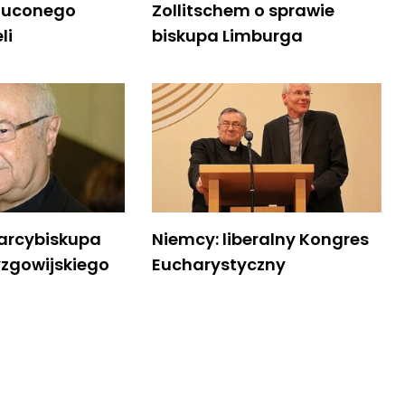
zuconego
Zollitschem o sprawie
li
biskupa Limburga
arcybiskupa
Niemcy: liberalny Kongres
yzgowijskiego
Eucharystyczny