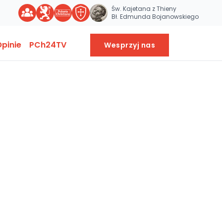
Św. Kajetana z Thieny
Bł. Edmunda Bojanowskiego
pinie
PCh24TV
Wesprzyj nas