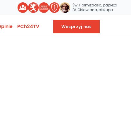
Św. Hormizdasa, papieża
Bł. Oktawiana, biskupa
pinie
PCh24TV
Wesprzyj nas