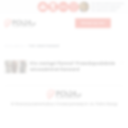
Św. Dominika Guzmana
Św. Emiliana, biskupa
Św. Zefiryna z Malii
Wesprzyj nas
Strona główna
TAG: robert harward
Kto zastąpi Flynna? Prawdopodobnie
wiceadmirał Harward
© Stowarzyszenie Kultury Chrześcijańskiej im. ks. Piotra Skargi
2026-08-08 16:36:49