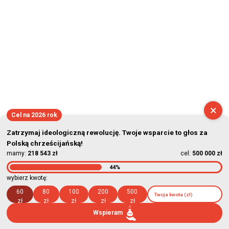
×
Cel na 2026 rok
Zatrzymaj ideologiczną rewolucję. Twoje wsparcie to głos za
Polską chrześcijańską!
mamy:
218 543 zł
cel:
500 000 zł
44%
wybierz kwotę:
60
80
100
200
500
zł
zł
zł
zł
zł
Wspieram