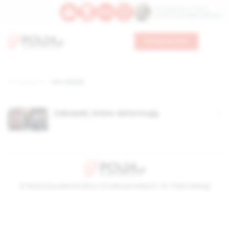
Św. Kajetana z Thieny
Bł. Edmunda Bojanowskiego
Wesprzyj nas
Strona główna
TAG: Robale
Zabawki, które deformują
© Stowarzyszenie Kultury Chrześcijańskiej im. ks. Piotra Skargi
2026-08-07 09:51:06