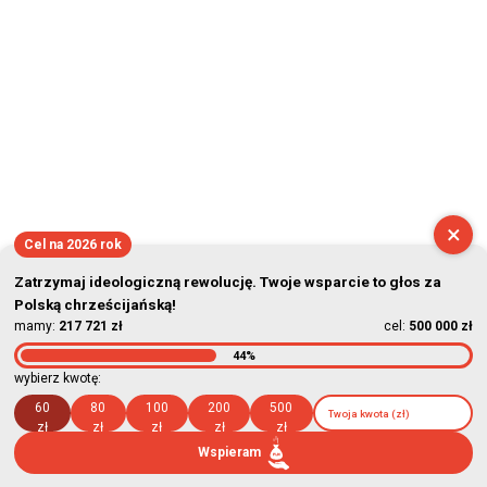
×
Cel na 2026 rok
Zatrzymaj ideologiczną rewolucję. Twoje wsparcie to głos za
Polską chrześcijańską!
mamy:
217 721 zł
cel:
500 000 zł
44%
wybierz kwotę:
60
80
100
200
500
zł
zł
zł
zł
zł
Wspieram