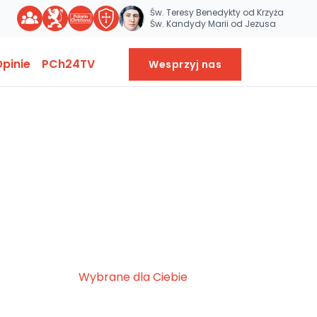
Św. Teresy Benedykty od Krzyża
Św. Kandydy Marii od Jezusa
pinie
PCh24TV
Wesprzyj nas
Wybrane dla Ciebie