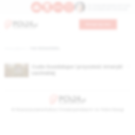
Św. Teresy Benedykty od Krzyża
Św. Kandydy Marii od Jezusa
Wesprzyj nas
Strona główna
TAG: Richard Kühn,
Cuda Guadalupe i przyszłość Ameryki
Łacińskiej
© Stowarzyszenie Kultury Chrześcijańskiej im. ks. Piotra Skargi
2026-08-09 11:40:07