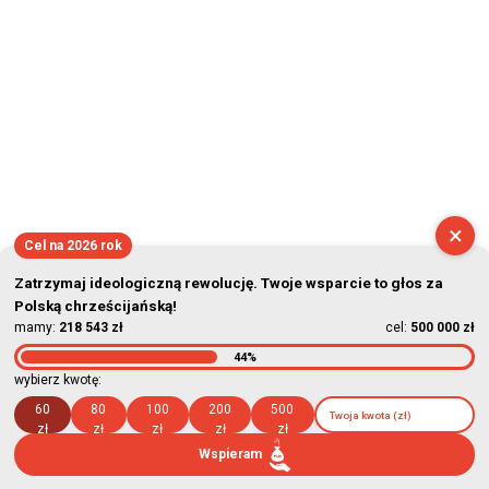
×
Cel na 2026 rok
Zatrzymaj ideologiczną rewolucję. Twoje wsparcie to głos za
Polską chrześcijańską!
mamy:
218 543 zł
cel:
500 000 zł
44%
wybierz kwotę:
60
80
100
200
500
zł
zł
zł
zł
zł
Wspieram