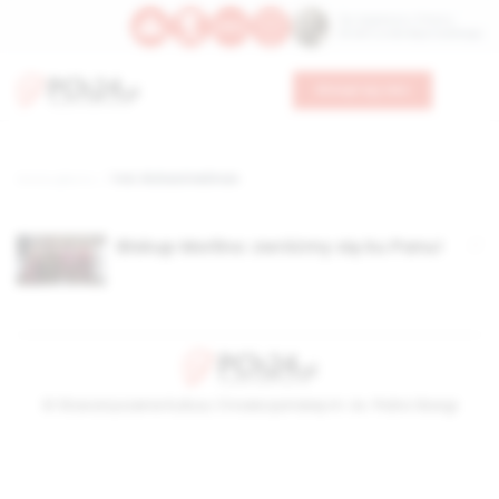
Św. Kajetana z Thieny
Bł. Edmunda Bojanowskiego
Wesprzyj nas
Strona główna
TAG: Richard Heilman
Biskup Morlino: zwróćmy się ku Panu!
© Stowarzyszenie Kultury Chrześcijańskiej im. ks. Piotra Skargi
2026-08-07 11:50:08