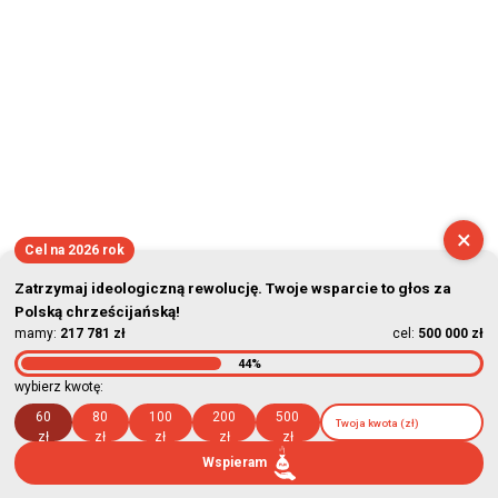
×
Cel na 2026 rok
Zatrzymaj ideologiczną rewolucję. Twoje wsparcie to głos za
Polską chrześcijańską!
mamy:
217 781 zł
cel:
500 000 zł
44%
wybierz kwotę:
60
80
100
200
500
zł
zł
zł
zł
zł
Wspieram