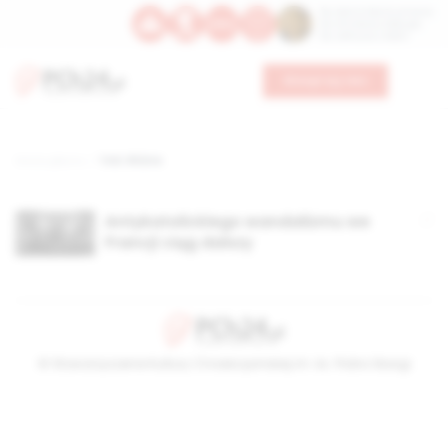
Św. Dominika Guzmana
Św. Emiliana, biskupa
Św. Zefiryna z Malii
Wesprzyj nas
Strona główna
TAG: Rhône
Antykatolickiego wandalizmu we
Francji ciąg dalszy
© Stowarzyszenie Kultury Chrześcijańskiej im. ks. Piotra Skargi
2026-08-08 15:29:13