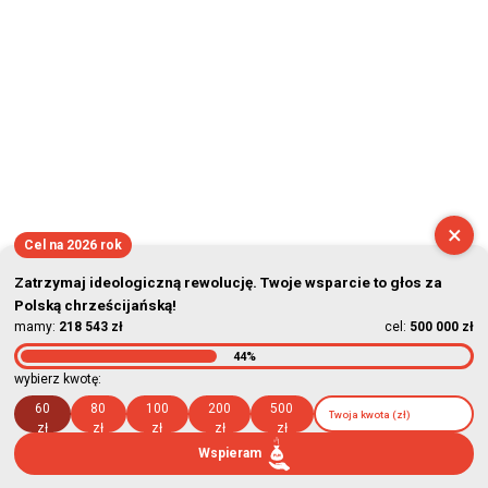
×
Cel na 2026 rok
Zatrzymaj ideologiczną rewolucję. Twoje wsparcie to głos za
Polską chrześcijańską!
mamy:
218 543 zł
cel:
500 000 zł
44%
wybierz kwotę:
60
80
100
200
500
zł
zł
zł
zł
zł
Wspieram