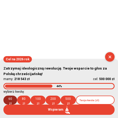
×
Cel na 2026 rok
Zatrzymaj ideologiczną rewolucję. Twoje wsparcie to głos za
Polską chrześcijańską!
mamy:
218 543 zł
cel:
500 000 zł
44%
wybierz kwotę:
60
80
100
200
500
zł
zł
zł
zł
zł
Wspieram