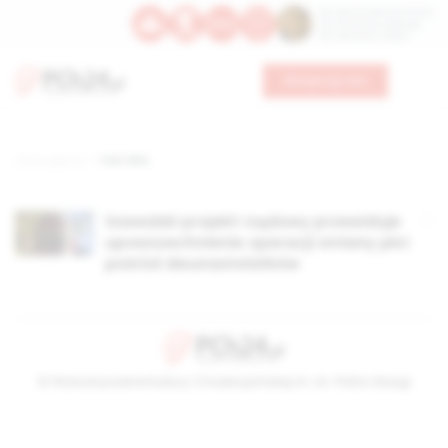
Św. Dominika Guzmana
Św. Emiliana, biskupa
Św. Zefiryna z Malii
Wesprzyj nas
Strona główna
TAG: RFSL
Szwedzki projekt rządowy przewiduje
upowszechnienie operacji zmiany płci
pośród dwunastolatków
© Stowarzyszenie Kultury Chrześcijańskiej im. ks. Piotra Skargi
2026-08-08 23:19:34