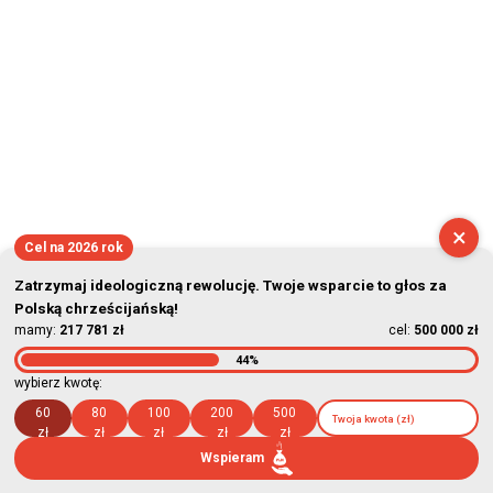
×
Cel na 2026 rok
Zatrzymaj ideologiczną rewolucję. Twoje wsparcie to głos za
Polską chrześcijańską!
mamy:
217 781 zł
cel:
500 000 zł
44%
wybierz kwotę:
60
80
100
200
500
zł
zł
zł
zł
zł
Wspieram