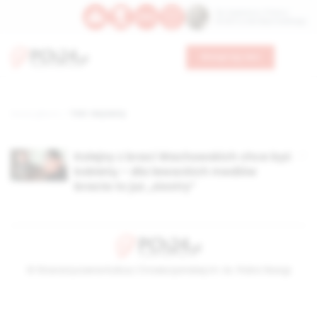
Św. Kajetana z Thieny
Bł. Edmunda Bojanowskiego
Wesprzyj nas
Strona główna
TAG: reżyserzy
Kolejny z braci Wachowskich chce być
kobietą – dla lewackich mediów
bracia to już „siostry”
© Stowarzyszenie Kultury Chrześcijańskiej im. ks. Piotra Skargi
2026-08-07 14:56:17