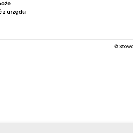
może
 z urzędu
© Stowar
2026-08-07