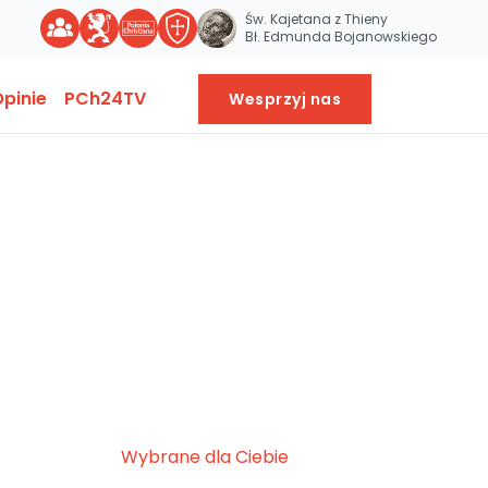
Św. Kajetana z Thieny
Bł. Edmunda Bojanowskiego
pinie
PCh24TV
Wesprzyj nas
Wybrane dla Ciebie