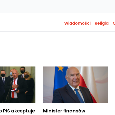
Wiadomości
Religia
O
o PiS akceptuje
Minister finansów