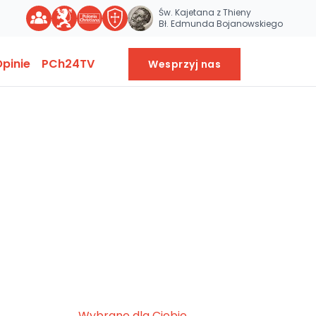
Św. Kajetana z Thieny
Bł. Edmunda Bojanowskiego
pinie
PCh24TV
Wesprzyj nas
Wybrane dla Ciebie