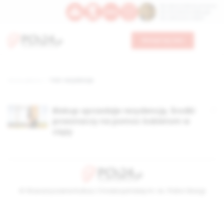
Św. Dominika Guzmana
Św. Emiliana, biskupa
Św. Zefiryna z Malii
Wesprzyj nas
Strona główna
TAG: rezydencja
Biskup sprzedaje rezydencję. Środki
przeznaczy na pomoc kobietom w
ciąży
© Stowarzyszenie Kultury Chrześcijańskiej im. ks. Piotra Skargi
2026-08-08 10:48:14