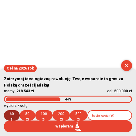
×
Cel na 2026 rok
Zatrzymaj ideologiczną rewolucję. Twoje wsparcie to głos za
Polską chrześcijańską!
mamy:
218 543 zł
cel:
500 000 zł
44%
wybierz kwotę:
60
80
100
200
500
zł
zł
zł
zł
zł
Wspieram