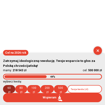
×
Cel na 2026 rok
Zatrzymaj ideologiczną rewolucję. Twoje wsparcie to głos za
Polską chrześcijańską!
mamy:
218 543 zł
cel:
500 000 zł
44%
wybierz kwotę:
60
80
100
200
500
zł
zł
zł
zł
zł
Wspieram