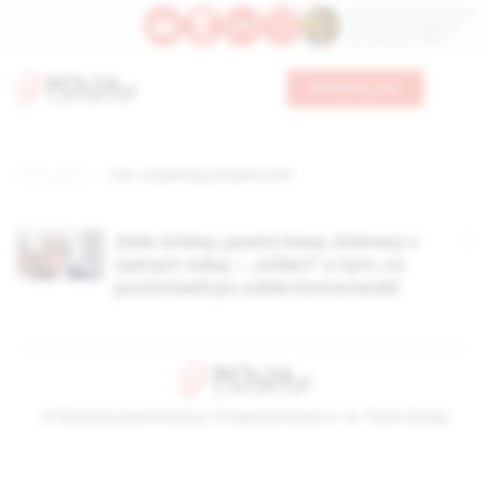
Św. Dominika Guzmana
Św. Emiliana, biskupa
Św. Zefiryna z Malii
Wesprzyj nas
Strona główna
TAG: rezydencja prezydenta RP
Gołe ściany, pusta kasa, interesy z
samym sobą – „wSieci” o tym, co
pozostawił po sobie Komorowski
© Stowarzyszenie Kultury Chrześcijańskiej im. ks. Piotra Skargi
2026-08-08 12:10:58