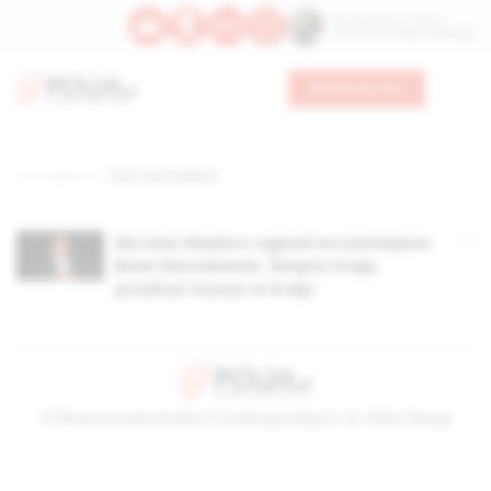
Św. Kajetana z Thieny
Bł. Edmunda Bojanowskiego
Wesprzyj nas
Strona główna
TAG: reżim Maduro
Nicolas Maduro ogłosił wcześniejsze
Boże Narodzenie. Święta mają
przykryć kryzys w kraju
© Stowarzyszenie Kultury Chrześcijańskiej im. ks. Piotra Skargi
2026-08-07 09:01:11