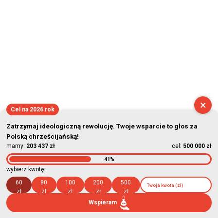
×
Cel na 2026 rok
Zatrzymaj ideologiczną rewolucję. Twoje wsparcie to głos za
Polską chrześcijańską!
mamy:
203 437 zł
cel:
500 000 zł
41%
wybierz kwotę:
60
80
100
200
500
zł
zł
zł
zł
zł
Wspieram